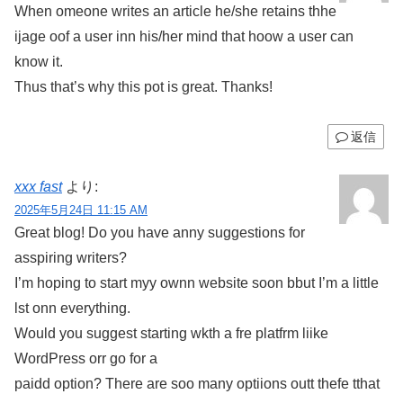
When omeone writes an article he/she retains thhe
ijage oof a user inn his/her mind that hoow a user can
know it.
Thus that’s why this pot is great. Thanks!
返信
xxx fast
より:
2025年5月24日 11:15 AM
Great blog! Do you have anny suggestions for
asspiring writers?
I’m hoping to start myy ownn website soon bbut I’m a little
lst onn everything.
Would you suggest starting wkth a fre platfrm liike
WordPress orr go for a
paidd option? There are soo many optiions outt thefe tthat