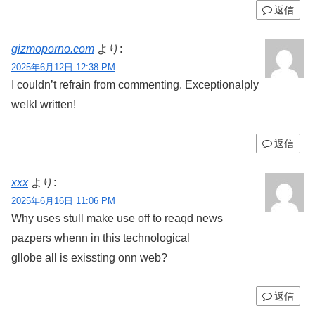
返信
gizmoporno.com
より:
2025年6月12日 12:38 PM
I couldn’t refrain from commenting. Exceptionalply
welkl written!
返信
xxx
より:
2025年6月16日 11:06 PM
Why uses stull make use off to reaqd news
pazpers whenn in this technological
gllobe all is exissting onn web?
返信