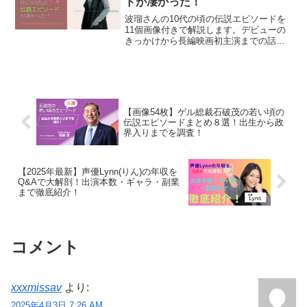
ドが凄かった！
波瑠さんの10代の頃の伝説エピソードを
11個画像付きで解説します。デビューの
きっかけから長編映画初主演までの話
や、CDもリリースしています。元々はフ
ァッションモデルに専念していました
が、徐々に俳優業のお仕事に移行し現在
に至るところまでをご紹介します。
【画像54枚】ゲル総裁石破茂の若い頃の
伝説エピソードまとめ８選！出生から政
界入りまでを調査！
【2025年最新】声優Lynn(りん)の年収を
Q&Aで大解剖！出演本数・ギャラ・副業
まで徹底紹介！
コメント
xxxmissav
より:
2025年4月3日 7:26 AM