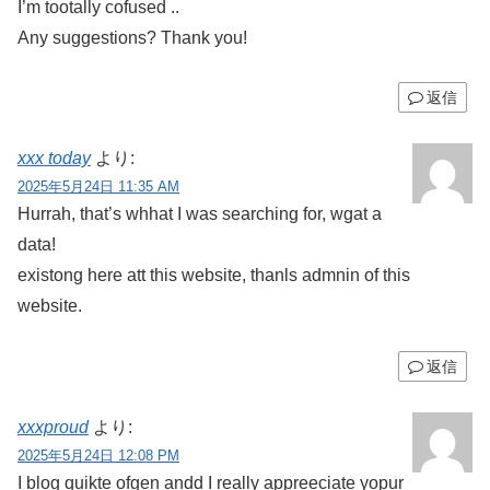
I’m tootally cofused ..
Any suggestions? Thank you!
返信
xxx today
より:
2025年5月24日 11:35 AM
Hurrah, that’s whhat I was searching for, wgat a
data!
existong here att this website, thanls admnin of this
website.
返信
xxxproud
より:
2025年5月24日 12:08 PM
I blog quikte ofgen andd I really appreeciate yopur