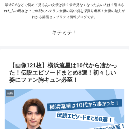
最近CMなどで初めて見るあの女優は誰？最近見なくなったあの人は？引退さ
れた方の現在は？ご年配のベテラン女優の若い頃を深掘り考察！女優の魅力が
わかる芸能セレブリティ情報ブログです。
キテミテ！
【画像121枚】横浜流星は10代から凄かっ
た！伝説エピソードまとめ8選！初々しい
姿にファン胸キュン必至！
芸能