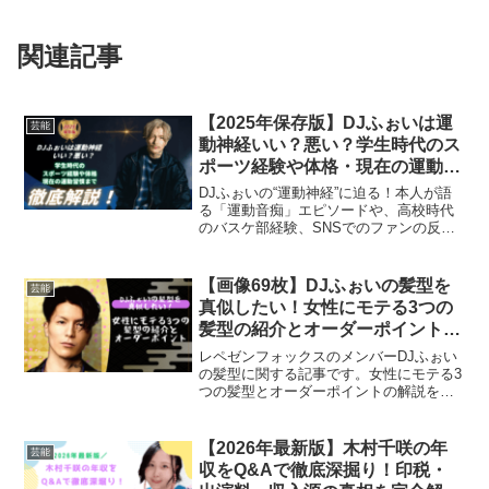
関連記事
【2025年保存版】DJふぉいは運
芸能
動神経いい？悪い？学生時代のス
ポーツ経験や体格・現在の運動習
慣までQ&Aで徹底解説！
DJふぉいの“運動神経”に迫る！本人が語
る「運動音痴」エピソードや、高校時代
のバスケ部経験、SNSでのファンの反応
をもとに、意外な一面をテンポ良く紹介
します。飾らない素顔が魅力のふぉいを
深掘りします。ぜひ、ご覧くださいね。
【画像69枚】DJふぉいの髪型を
芸能
真似したい！女性にモテる3つの
髪型の紹介とオーダーポイントを
解説
レペゼンフォックスのメンバーDJふぉい
の髪型に関する記事です。女性にモテる3
つの髪型とオーダーポイントの解説をし
ます。さらにDJふぉいの2024年最新ヘア
スタイルとDJふぉいが実際にカットした
美容室「CUT 純」の紹介をします。参考
【2026年最新版】木村千咲の年
芸能
にどうぞ。
収をQ&Aで徹底深掘り！印税・