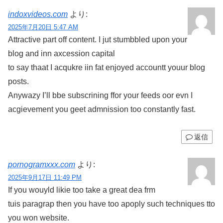
indoxvideos.com
より:
2025年7月20日 5:47 AM
Attractive part off content. I jut stumbbled upon your
blog and inn axcession capital
to say thaat I acqukre iin fat enjoyed accountt youur blog
posts.
Anywazy I’ll bbe subscrining ffor your feeds oor evn I
acgievement you geet admnission too constantly fast.
返信
pornogramxxx.com
より:
2025年9月17日 11:49 PM
If you wouyld likie too take a great dea frm
tuis paragrap then you have too apoply such techniques tto
you won website.