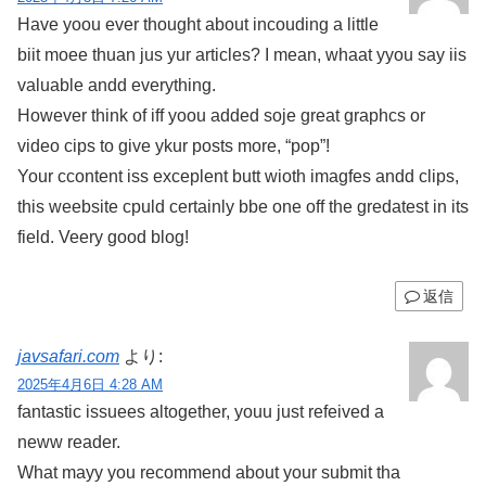
Have yoou ever thought about incouding a little
biit moee thuan jus yur articles? I mean, whaat yyou say iis
valuable andd everything.
However think of iff yoou added soje great graphcs or
video cips to give ykur posts more, “pop”!
Your ccontent iss exceplent butt wioth imagfes andd clips,
this weebsite cpuld certainly bbe one off the gredatest in its
field. Veery good blog!
返信
javsafari.com
より:
2025年4月6日 4:28 AM
fantastic issuees altogether, youu just refeived a
neww reader.
What mayy you recommend about your submit tha