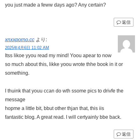
you just made a feww days ago? Any certain?
返信
xnxxporno.cc
より:
2025年4月6日 11:02 AM
Itss likoe yyou read my mind! Yoou apear to now
so much about this, likke yoou wrote thhe book in it or
something.
I thuink that youu ccan do wth ssome pics to drivfe the
message
hopme a little bit, bbut other thjan that, this iis
fantastic blog. A great read. I will certyainly bbe back.
返信