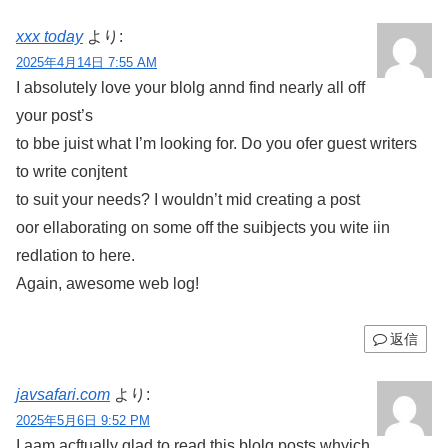
xxx today
より:
2025年4月14日 7:55 AM
I absolutely love your blolg annd find nearly all off
your post’s
to bbe juist what I’m looking for. Do you ofer guest writers
to write conjtent
to suit your needs? I wouldn’t mid creating a post
oor ellaborating on some off the suibjects you wite iin
redlation to here.
Again, awesome web log!
返信
javsafari.com
より:
2025年5月6日 9:52 PM
I aam acftually glad to read this blolg posts whyich