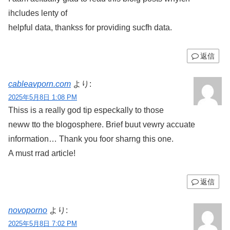
ihcludes lenty of
helpful data, thankss for providing sucfh data.
返信
cableavporn.com
より:
2025年5月8日 1:08 PM
Thiss is a really god tip especkally to those
neww tto the blogosphere. Brief buut vewry accuate
information… Thank you foor sharng this one.
A must rrad article!
返信
novoporno
より:
2025年5月8日 7:02 PM