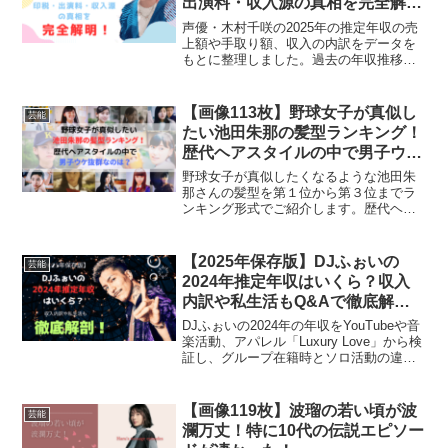
出演料・収入源の真相を完全解
明！
声優・木村千咲の2025年の推定年収の売
上額や手取り額、収入の内訳をデータを
もとに整理しました。過去の年収推移や
最も収益につながった出演作品、ウマ娘
ライブによる収入規模にも触れながら、
2025年がどのような年だったのかをわか
【画像113枚】野球女子が真似し
芸能
りやすく解説します。
たい池田朱那の髪型ランキング！
歴代ヘアスタイルの中で男子ウケ
抜群なのは？
野球女子が真似したくなるような池田朱
那さんの髪型を第１位から第３位までラ
ンキング形式でご紹介します。歴代ヘア
スタイルの中で男性にウケがいい髪型の
第１位も発表します。いずれもアンケー
ト調査の結果ですので参考になります。
【2025年保存版】DJふぉいの
芸能
ご覧ください。
2024年推定年収はいくら？収入
内訳や私生活もQ&Aで徹底解
剖！
DJふぉいの2024年の年収をYouTubeや音
楽活動、アパレル「Luxury Love」から検
証し、グループ在籍時とソロ活動の違い
やSNSで話題になった噂の真相を紹介し
ます。さらに私生活のお金の使い方にも
触れ、彼の素顔に迫ります。
【画像119枚】波瑠の若い頃が波
芸能
瀾万丈！特に10代の伝説エピソー