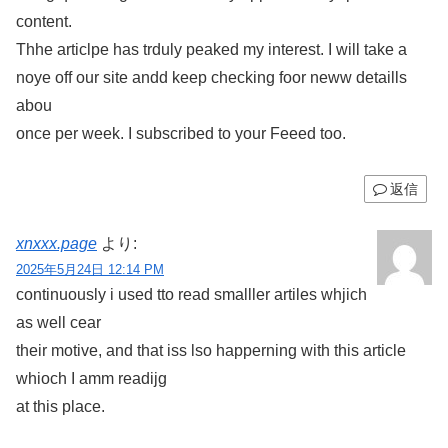
content.
Thhe articlpe has trduly peaked my interest. I will take a
noye off our site andd keep checking foor neww detaills
abou
once per week. I subscribed to your Feeed too.
返信
xnxxx.page
より:
2025年5月24日 12:14 PM
continuously i used tto read smalller artiles whjich
as well cear
their motive, and that iss lso happerning with this article
whioch I amm readijg
at this place.