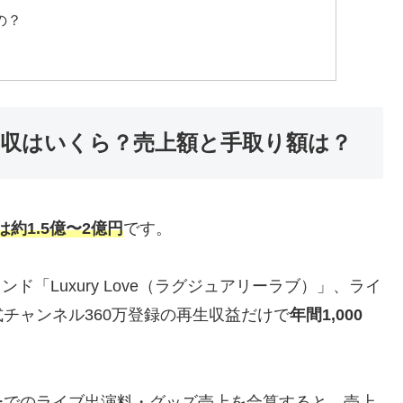
の？
推定年収はいくら？売上額と手取り額は？
約1.5億〜2億円
です。
ンド「Luxury Love（ラグジュアリーラブ）」、ライ
チャンネル360万登録の再生収益だけで
年間1,000
ーでのライブ出演料・グッズ売上を合算すると、売上