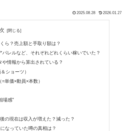
2025.08.28
2026.01.27
次
収はいくら？売上額と手取り額は？
音楽・アパレルなど、それぞれどれくらい稼いでいた？
ータや情報から算出されている？
動画＆ショーツ）
（=単価×動員×本数）
相場感”
て、解任後の現在は収入が増えた？減った？
と話題になっていた噂の真相は？