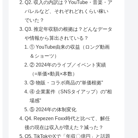
Q2. 収入の内訳は？YouTube・音楽・ア
パレルなど、それぞれどれくらい稼い
でいた？
Q3. 推定年収額の根拠は？どんなデータ
や情報から算出されている？
① YouTube由来の収益（ロング動画
＆ショーツ）
② 2024年のライブ／イベント実績
（=単価×動員×本数）
③ 物販・コラボ商品の“単価根拠”
④ 企業案件（SNSタイアップ）の“相
場感”
⑤ 2024年の体制変化
Q4. Repezen Foxx時代と比べて、解任
後の現在は収入が増えた？減った？
Q5. TikTokやXで「年収〇億円」と話題