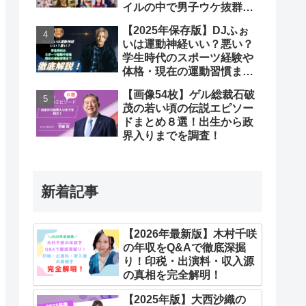
イルの中で男子ウケ抜群な
のは？
【2025年保存版】DJふぉ
いは運動神経いい？悪い？
学生時代のスポーツ経験や
体格・現在の運動習慣まで
Q&Aで徹底解説！
【画像54枚】ゲル総裁石破
茂の若い頃の伝説エピソー
ドまとめ８選！出生から政
界入りまでを調査！
新着記事
【2026年最新版】木村千咲
の年収をQ&Aで徹底深掘
り！印税・出演料・収入源
の真相を完全解明！
【2025年版】大西沙織の