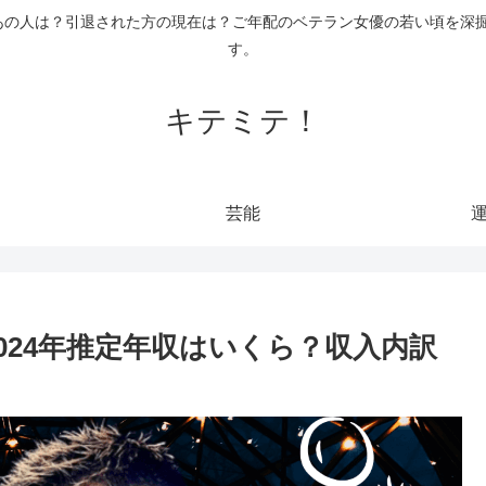
あの人は？引退された方の現在は？ご年配のベテラン女優の若い頃を深
す。
キテミテ！
芸能
2024年推定年収はいくら？収入内訳