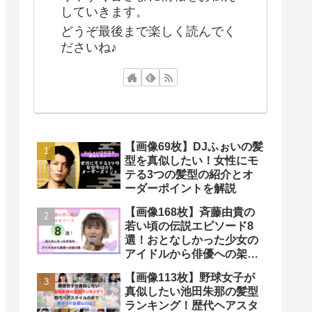
していきます。
どうぞ最後まで楽しく読んでく
ださいね♪
【画像69枚】DJふぉいの髪
型を真似したい！女性にモ
テる3つの髪型の紹介とオ
ーダーポイントを解説
【画像168枚】斉藤由貴の
若い頃の伝説エピソード8
選！おとなしかった少女の
アイドルから俳優への架け
橋
【画像113枚】野球女子が
真似したい池田朱那の髪型
ランキング！歴代ヘアスタ