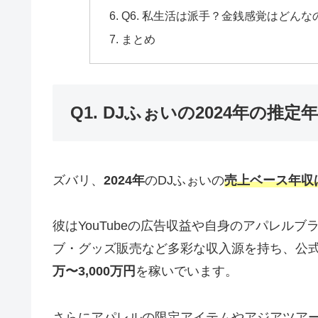
Q6. 私生活は派手？金銭感覚はどんな
まとめ
Q1. DJふぉいの2024年の
ズバリ、
2024年
のDJふぉいの
売上ベース年収は
彼はYouTubeの広告収益や自身のアパレルブラ
ブ・グッズ販売など多彩な収入源を持ち、公式
万〜3,000万円
を稼いでいます。
さらにアパレルの限定アイテムやアジアツア