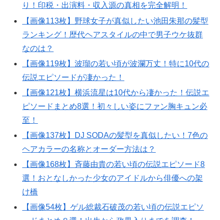
り！印税・出演料・収入源の真相を完全解明！
【画像113枚】野球女子が真似したい池田朱那の髪型
ランキング！歴代ヘアスタイルの中で男子ウケ抜群
なのは？
【画像119枚】波瑠の若い頃が波瀾万丈！特に10代の
伝説エピソードが凄かった！
【画像121枚】横浜流星は10代から凄かった！伝説エ
ピソードまとめ8選！初々しい姿にファン胸キュン必
至！
【画像137枚】DJ SODAの髪型を真似したい！7色の
ヘアカラーの名称とオーダー方法は？
【画像168枚】斉藤由貴の若い頃の伝説エピソード8
選！おとなしかった少女のアイドルから俳優への架
け橋
【画像54枚】ゲル総裁石破茂の若い頃の伝説エピソ