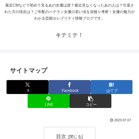
最近CMなどで初めて見るあの女優は誰？最近見なくなったあの人は？引退さ
れた方の現在は？ご年配のベテラン女優の若い頃を深掘り考察！女優の魅力が
わかる芸能セレブリティ情報ブログです。
キテミテ！
サイトマップ
X
Facebook
はてブ
LINE
コピー
2023.07.07
目次