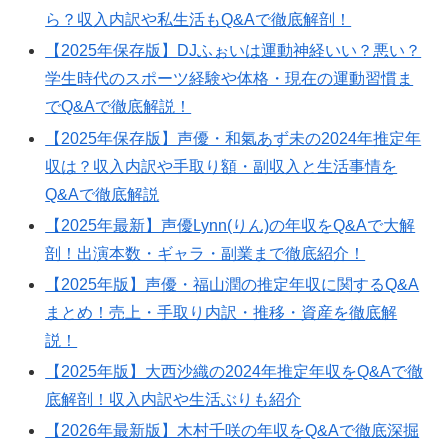
ら？収入内訳や私生活もQ&Aで徹底解剖！
【2025年保存版】DJふぉいは運動神経いい？悪い？
学生時代のスポーツ経験や体格・現在の運動習慣ま
でQ&Aで徹底解説！
【2025年保存版】声優・和氣あず未の2024年推定年
収は？収入内訳や手取り額・副収入と生活事情を
Q&Aで徹底解説
【2025年最新】声優Lynn(りん)の年収をQ&Aで大解
剖！出演本数・ギャラ・副業まで徹底紹介！
【2025年版】声優・福山潤の推定年収に関するQ&A
まとめ！売上・手取り内訳・推移・資産を徹底解
説！
【2025年版】大西沙織の2024年推定年収をQ&Aで徹
底解剖！収入内訳や生活ぶりも紹介
【2026年最新版】木村千咲の年収をQ&Aで徹底深掘